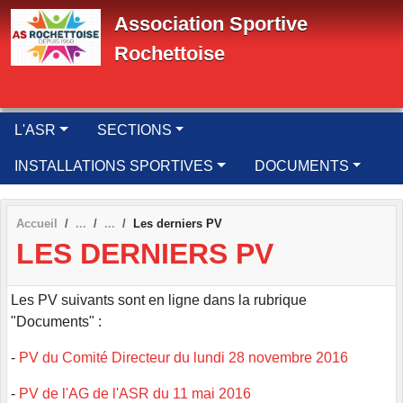
Panneau de gestion des cookies
Association Sportive
Rochettoise
L'ASR
SECTIONS
INSTALLATIONS SPORTIVES
DOCUMENTS
Accueil
Les derniers PV
LES DERNIERS PV
Les PV suivants sont en ligne dans la rubrique
"Documents" :
-
PV du Comité Directeur du lundi 28 novembre 2016
-
PV de l'AG de l'ASR du 11 mai 2016