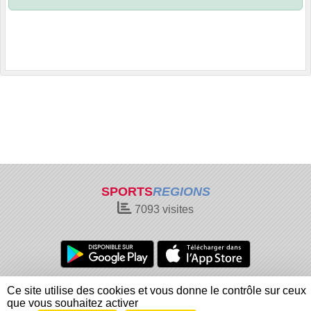
SPORTS
REGIONS
7093
visites
Charte cookies
Gestion des cookies
Ce site utilise des cookies et vous donne le contrôle sur ceux
Informations légales
Signaler un contenu inapproprié
que vous souhaitez activer